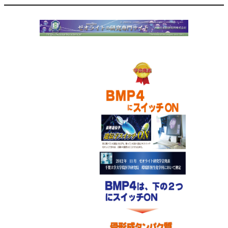
内
容
を
ス
キ
ッ
プ