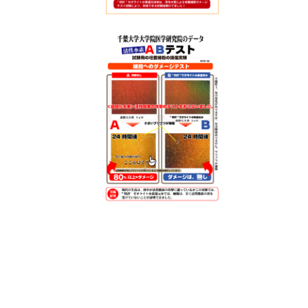
[
v
o
i
.
2
]
1
0
0
歳
を
過
ぎ
て
も
元
気
な
人
が
多
い
村