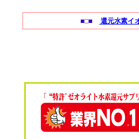
■□■
還元水素イ