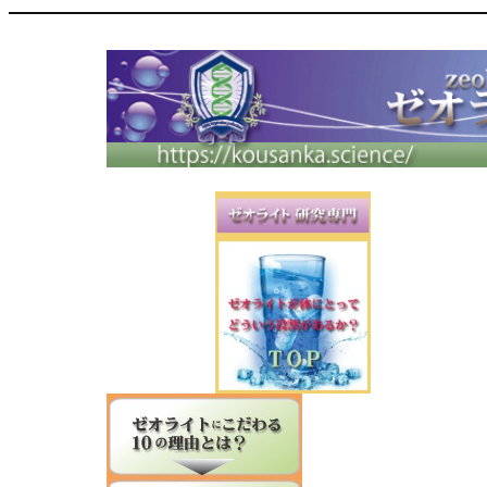
内
容
を
ス
キ
ッ
プ