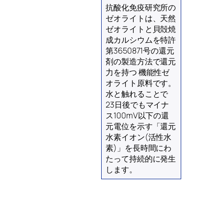
抗酸化免疫研究所の
ゼオライトは、天然
ゼオライトと貝殻焼
成カルシウムを特許
第3650871号の還元
剤の製造方法で還元
力を持つ 機能性ゼ
オライト原料です。
水と触れることで
23日後でもマイナ
ス100mV以下の還
元電位を示す「還元
水素イオン(活性水
素)」を長時間にわ
たって持続的に発生
します。