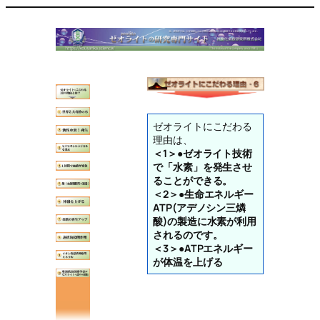
内
容
を
ス
キ
ッ
プ
ゼオライトにこだわる
理由は、
＜1＞●ゼオライト技術
で「水素」を発生させ
ることができる。
＜2＞●生命エネルギー
ATP(アデノシン三燐
酸)の製造に水素が利用
されるのです。
＜3＞●ATPエネルギー
が体温を上げる