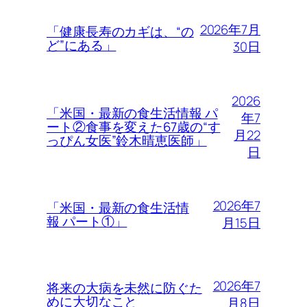
2026年7月
「健康長寿のカギは、“の
ど”にある」
30日
2026
「米国・最新の食生活情報 パ
年7
ート②食事を変えた67歳の“す
月22
っぴん女医”鈴木晴恵医師」
日
2026年7
「米国・最新の食生活情
報 パート①」
月15日
2026年7
将来の大病を未然に防ぐた
めに大切なこと
月8日