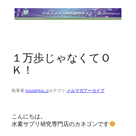
内
容
を
ス
キ
ッ
プ
１万歩じゃなくてＯ
Ｋ！
執筆者:
kousanka_s
カテゴリ:
メルマガアーカイブ
こんにちは。

水素サプリ研究専門店のカネゴンです