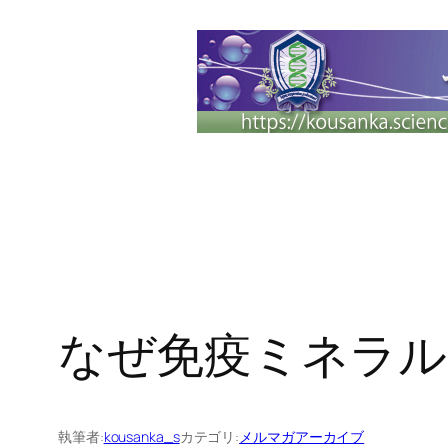
内
容
を
ス
キ
ッ
プ
なぜ免疫ミネラル
執筆者:
kousanka_s
カテゴリ:
メルマガアーカイブ