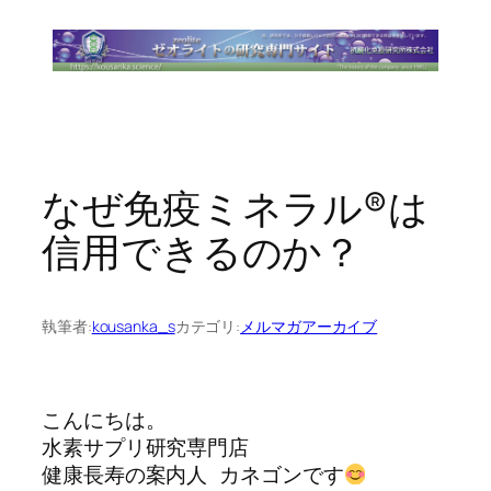
内
容
を
ス
キ
ッ
プ
なぜ免疫ミネラル®は
信用できるのか？
執筆者:
kousanka_s
カテゴリ:
メルマガアーカイブ
こんにちは。

水素サプリ研究専門店

健康長寿の案内人 カネゴンです