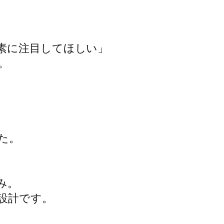
素に注目してほしい」



。

。

計です。
