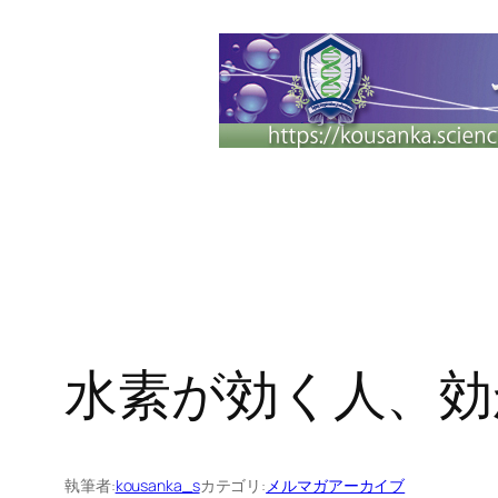
内
容
を
ス
キ
ッ
プ
水素が効く人、効
執筆者:
kousanka_s
カテゴリ:
メルマガアーカイブ